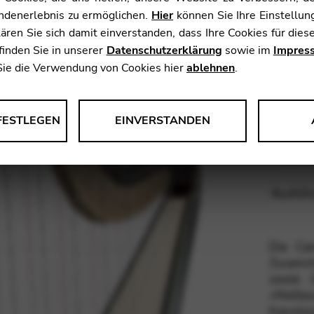
undenerlebnis zu ermöglichen.
Hier
können Sie Ihre Einstellun
Höhe:
klären Sie sich damit einverstanden, dass Ihre Cookies für d
Gewicht
finden Sie in unserer
Datenschutzerklärung
sowie im
Impres
Tonumf
Sie die Verwendung von Cookies hier
ablehnen
.
Hölzer:
FESTLEGEN
EINVERSTANDEN
er Website-Nutzung und -Funktionalität sammeln. Wir nutzen die Erken
Material
tzererlebnis zu verbessern.
legen
Ausfüh
le Tag Manager
Die Can
Zusamm
s wie beispielsweise Video- und Kartendienste unterstützen.
sowie J
legen
»Meille
französ