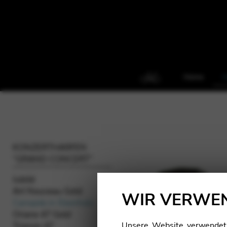
Home
H
KONZERTHARFEN
“GRAND CONCERT”
Jubilé
Art Nouveau Gold
WIR VERWEN
Canopée in Ebenholz
Oriane 47 Gold
Unsere Website verwendet C
Trianon 47