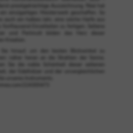
erst prestigeträchtige Auszeichnung. Réal hat
 ein einzigartiges Meisterwerk geschaffen. So
s auch ein halbes Jahr, eine solche Harfe aus
ung, Servicekontinuität und
 fünftausend Einzelteilen zu fertigen. Seltene
zer und Perlmutt bilden das Herz dieser
en Kreation.
 Sie hinauf, um den besten Blickwinkel zu
hen: näher heran an die Strahlen der Sonne.
en Sie die noble Schönheit dieser seltenen
it, der Edelhölzer und der unvergleichlichen
le unseres Instruments.
/vimeo.com/224300473