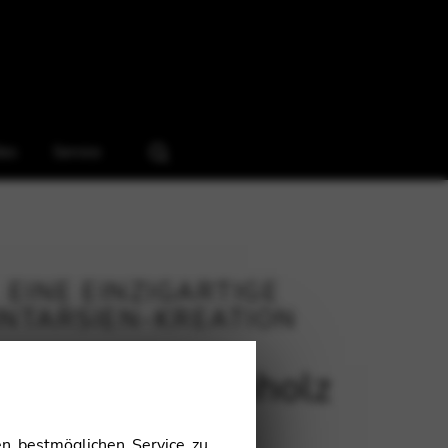
les
Service
EINE EINZIGARTIGE
INTARSIEN-KREATION
nopée in Ebenholz
n bestmöglichen Service zu