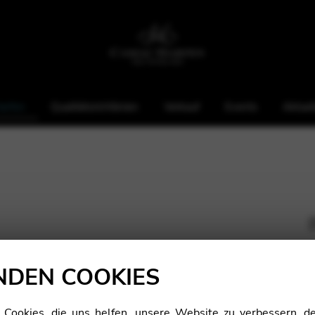
arfen
Qualitätsrichtlinien
Verkauf
Events
Aktuel
Ca
DEN COOKIES
ookies, die uns helfen, unsere Website zu verbessern, de