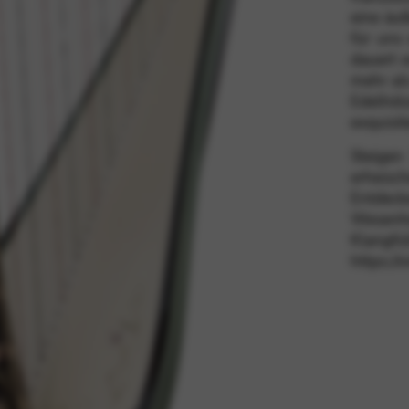
eine äuß
für uns
dauert e
vices und Funktionen ermöglichen, einschließlich Identitätsprüf
mehr als
ion kann nicht abgelehnt werden.
Edelhöl
exquisit
Steigen
erheisc
Entdeck
Wesenhe
Klangfül
https:/