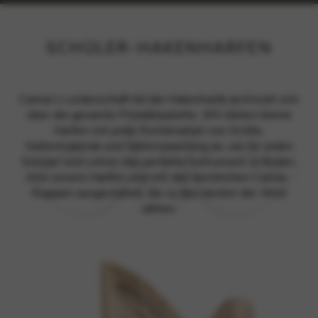
SCHÜLER-HAKENHARFEN
Camac’s Leidenschaft für die Hakenharfe erstreckt sich
über die gesamte Produktpalette. Wir bieten kleine
Harfen mit jeder Kombination von Größe,
Saitenmaterial und Saitenspannung an, um für jeden
Schüler und Lehrer das perfekte Instrument zu finden.
Alle unsere Harfen sind mit den berühmten Camac-
Klappen ausgestattet, die zu den besten der Welt
zählen.