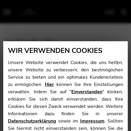
Menu
Hakenharfen
WIR VERWENDEN COOKIES
Vom Volksinstrument zum Solisten
Unsere Website verwendet Cookies, die uns helfen,
Schon im 15. Jahrhundert zog die Harfenmusik in
unsere Website zu verbessern, den bestmöglichen
deutsche Höfe ein. Vor allem wurden sie als
Service zu bieten und ein optimales Kundenerlebnis
Begleitinstrument für Gesang gespielt. Auch als Teil der
zu ermöglichen.
Hier
können Sie Ihre Einstellungen
Hausmusik erfreute sie sich in Deutschland im Laufe der
verwalten. Indem Sie auf "
Einverstanden
" klicken,
Zeit immer größerer Beliebtheit. Bevor Anfang des 18.
erklären Sie sich damit einverstanden, dass Ihre
Jahrhunderts die auch heute noch weitverbreitete
Cookies für diesen Zweck verwendet werden. Weitere
Pedalharfe erfunden wurde, machte die
Informationen dazu finden Sie in unserer
Hakenharfenmusik den Ton. Aktuell feiert sie eine
Renaissance und wird als eigenständiges Instrument
Datenschutzerklärung
sowie im
Impressum
. Sollten
von Anfängern und Berufsmusikern auch solistisch
Sie hiermit nicht einverstanden sein, können Sie die